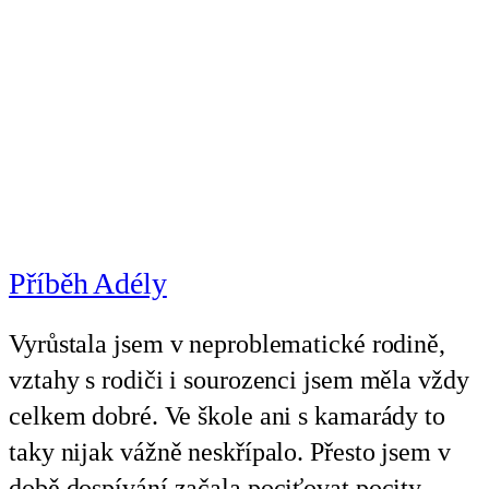
Příběh Adély
Vyrůstala jsem v neproblematické rodině,
vztahy s rodiči i sourozenci jsem měla vždy
celkem dobré. Ve škole ani s kamarády to
taky nijak vážně neskřípalo. Přesto jsem v
době dospívání začala pociťovat pocity