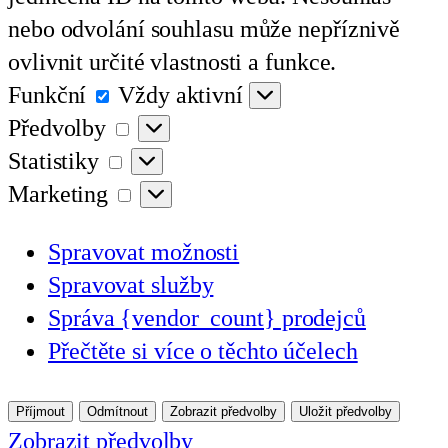
nebo odvolání souhlasu může nepříznivě
ovlivnit určité vlastnosti a funkce.
Funkční
Funkční
Vždy aktivní
Předvolby
Předvolby
Statistiky
Statistiky
Marketing
Marketing
Spravovat možnosti
Spravovat služby
Správa {vendor_count} prodejců
Přečtěte si více o těchto účelech
Příjmout
Odmítnout
Zobrazit předvolby
Uložit předvolby
Zobrazit předvolby