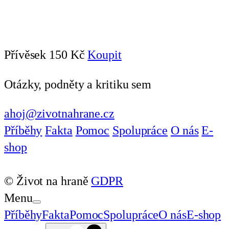
Přívěsek
150 Kč
Koupit
Otázky, podněty a kritiku sem
ahoj@zivotnahrane.cz
Příběhy
Fakta
Pomoc
Spolupráce
O nás
E-
shop
© Život na hraně
GDPR
Menu
Příběhy
Fakta
Pomoc
Spolupráce
O nás
E-shop