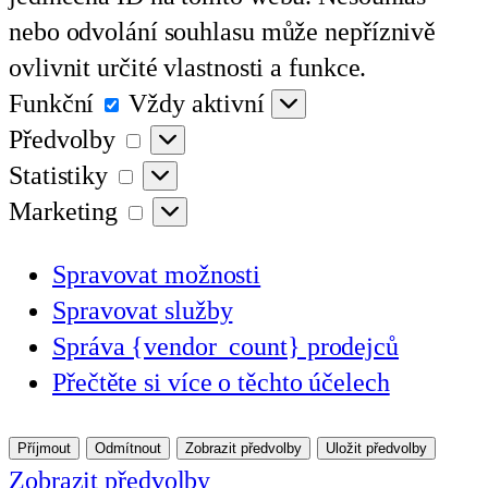
nebo odvolání souhlasu může nepříznivě
ovlivnit určité vlastnosti a funkce.
Funkční
Funkční
Vždy aktivní
Předvolby
Předvolby
Statistiky
Statistiky
Marketing
Marketing
Spravovat možnosti
Spravovat služby
Správa {vendor_count} prodejců
Přečtěte si více o těchto účelech
Příjmout
Odmítnout
Zobrazit předvolby
Uložit předvolby
Zobrazit předvolby