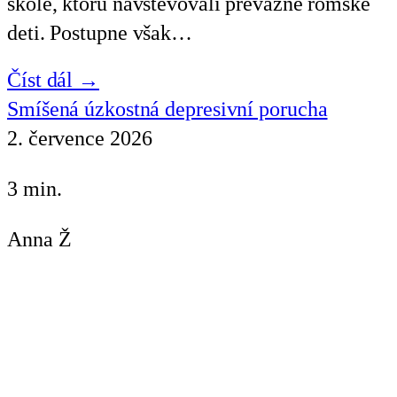
škole, ktorú navštevovali prevažne rómske
deti. Postupne však…
Číst dál →
Smíšená úzkostná depresivní porucha
2. července 2026
3 min.
Anna Ž