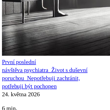
První poslední
návštěva psychiatra
Život s duševní
poruchou
Nepotřebuji zachránit,
potřebuji být pochopen
24. května 2026
6 min.