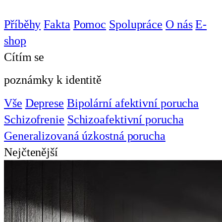
Příběhy
Fakta
Pomoc
Spolupráce
O nás
E-
shop
Cítím se
poznámky k identitě
Vše
Deprese
Bipolární afektivní porucha
Schizofrenie
Schizoafektivní porucha
Generalizovaná úzkostná porucha
Nejčtenější