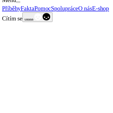
Příběhy
Fakta
Pomoc
Spolupráce
O nás
E-shop
Cítím se
uaaaa