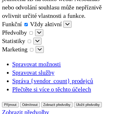
nebo odvolání souhlasu může nepříznivě
ovlivnit určité vlastnosti a funkce.
Funkční
Funkční
Vždy aktivní
Předvolby
Předvolby
Statistiky
Statistiky
Marketing
Marketing
Spravovat možnosti
Spravovat služby
Správa {vendor_count} prodejců
Přečtěte si více o těchto účelech
Příjmout
Odmítnout
Zobrazit předvolby
Uložit předvolby
Zobrazit předvolby