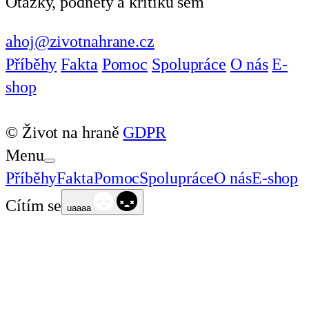
Otázky, podněty a kritiku sem
ahoj@zivotnahrane.cz
Příběhy
Fakta
Pomoc
Spolupráce
O nás
E-
shop
© Život na hraně
GDPR
Menu
Příběhy
Fakta
Pomoc
Spolupráce
O nás
E-shop
Cítím se
uaaaa