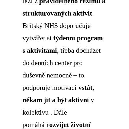
těží z
pravidelného režimu a
strukturovaných aktivit
.
Britský NHS doporučuje
vytvářet si
týdenní program
s aktivitami
, třeba docházet
do denních center pro
duševně nemocné – to
podporuje motivaci
vstát,
někam jít a být aktivní
v
kolektivu . Dále
pomáhá
rozvíjet životní