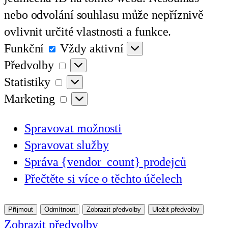
nebo odvolání souhlasu může nepříznivě
ovlivnit určité vlastnosti a funkce.
Funkční
Funkční
Vždy aktivní
Předvolby
Předvolby
Statistiky
Statistiky
Marketing
Marketing
Spravovat možnosti
Spravovat služby
Správa {vendor_count} prodejců
Přečtěte si více o těchto účelech
Příjmout
Odmítnout
Zobrazit předvolby
Uložit předvolby
Zobrazit předvolby