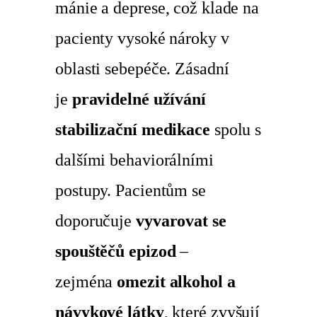
mánie a deprese, což klade na
pacienty vysoké nároky v
oblasti sebepéče. Zásadní
je
pravidelné užívání
stabilizační medikace
spolu s
dalšími behaviorálními
postupy. Pacientům se
doporučuje
vyvarovat se
spouštěčů epizod
–
zejména
omezit alkohol a
návykové látky
, které zvyšují