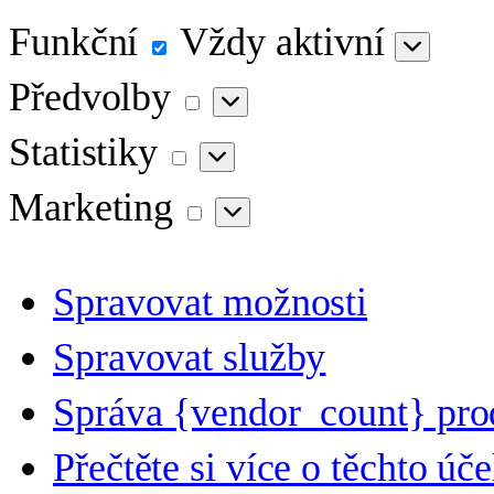
Funkční
Funkční
Vždy aktivní
Předvolby
Předvolby
Statistiky
Statistiky
Marketing
Marketing
Spravovat možnosti
Spravovat služby
Správa {vendor_count} pro
Přečtěte si více o těchto úč