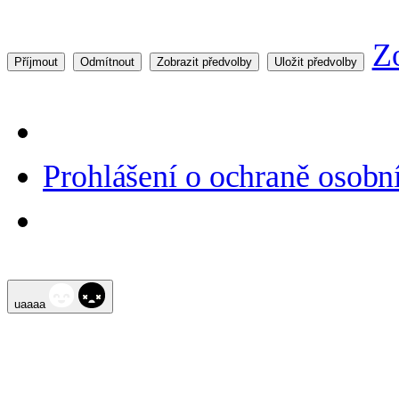
Z
Příjmout
Odmítnout
Zobrazit předvolby
Uložit předvolby
Prohlášení o ochraně osobn
Přeskočit
uaaaa
na
obsah