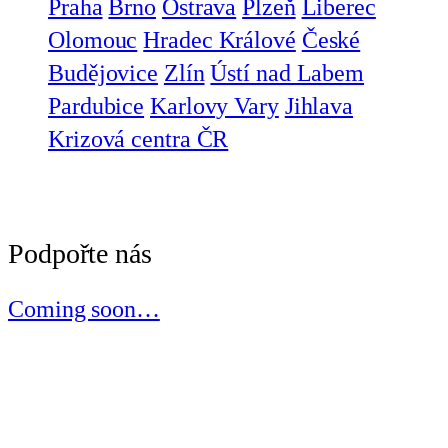
Praha
Brno
Ostrava
Plzeň
Liberec
Olomouc
Hradec Králové
České
Budějovice
Zlín
Ústí nad Labem
Pardubice
Karlovy Vary
Jihlava
Krizová centra ČR
Podpořte nás
Coming soon…