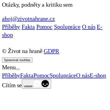
Otázky, podněty a kritiku sem
ahoj@zivotnahrane.cz
Příběhy
Fakta
Pomoc
Spolupráce
O nás
E-
shop
© Život na hraně
GDPR
Spravovat souhlas
Menu
Příběhy
Fakta
Pomoc
Spolupráce
O nás
E-shop
Cítím se
uaaaa