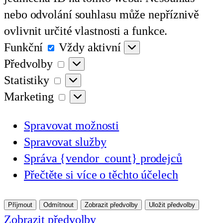
nebo odvolání souhlasu může nepříznivě
ovlivnit určité vlastnosti a funkce.
Funkční
Funkční
Vždy aktivní
Předvolby
Předvolby
Statistiky
Statistiky
Marketing
Marketing
Spravovat možnosti
Spravovat služby
Správa {vendor_count} prodejců
Přečtěte si více o těchto účelech
Příjmout
Odmítnout
Zobrazit předvolby
Uložit předvolby
Zobrazit předvolby