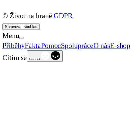
© Život na hraně
GDPR
Spravovat souhlas
Menu
Příběhy
Fakta
Pomoc
Spolupráce
O nás
E-shop
Cítím se
uaaaa