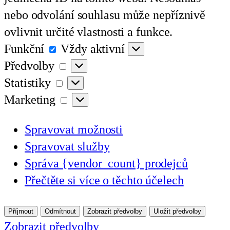
nebo odvolání souhlasu může nepříznivě
ovlivnit určité vlastnosti a funkce.
Funkční
Funkční
Vždy aktivní
Předvolby
Předvolby
Statistiky
Statistiky
Marketing
Marketing
Spravovat možnosti
Spravovat služby
Správa {vendor_count} prodejců
Přečtěte si více o těchto účelech
Příjmout
Odmítnout
Zobrazit předvolby
Uložit předvolby
Zobrazit předvolby