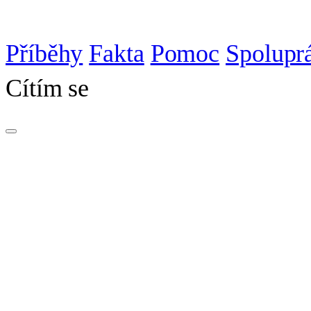
Příběhy
Fakta
Pomoc
Spolupr
Cítím se